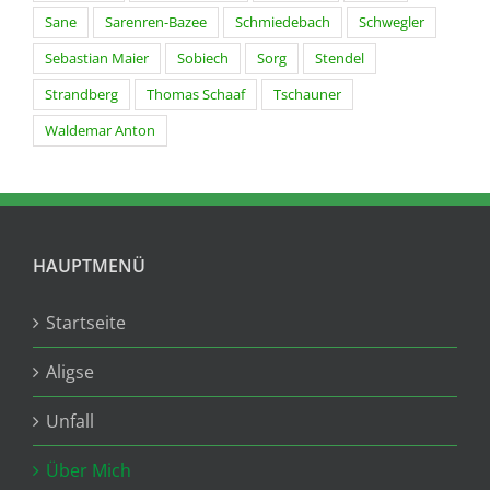
Sane
Sarenren-Bazee
Schmiedebach
Schwegler
Sebastian Maier
Sobiech
Sorg
Stendel
Strandberg
Thomas Schaaf
Tschauner
Waldemar Anton
HAUPTMENÜ
Startseite
Aligse
Unfall
Über Mich