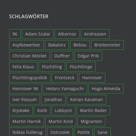
SCHLAGWÖRTER
96
Adam Szalai
Albornoz
Andreasen
Asylbewerber
Bakalorz
Bebou
Breitenreiter
Christian Möckel
Duffner
Edgar Prib
Felix Klaus
Flüchtling
Flüchtlinge
Flüchtlingspolitik
Frontzeck
Hannover
Hannover 96
Hotaru Yamaguchi
Hugo Almeida
Iver Fossum
Jonathas
Kenan Karaman
Kiyotake
Korb
Lobbyist
Martin Bader
Martin Harnik
Martin Kind
Migranten
Niklas Füllkrug
Ostrzolek
Politik
Sane