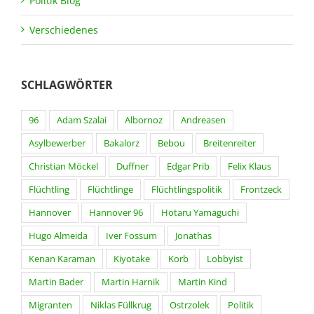
Politik Blog
Verschiedenes
SCHLAGWÖRTER
96
Adam Szalai
Albornoz
Andreasen
Asylbewerber
Bakalorz
Bebou
Breitenreiter
Christian Möckel
Duffner
Edgar Prib
Felix Klaus
Flüchtling
Flüchtlinge
Flüchtlingspolitik
Frontzeck
Hannover
Hannover 96
Hotaru Yamaguchi
Hugo Almeida
Iver Fossum
Jonathas
Kenan Karaman
Kiyotake
Korb
Lobbyist
Martin Bader
Martin Harnik
Martin Kind
Migranten
Niklas Füllkrug
Ostrzolek
Politik