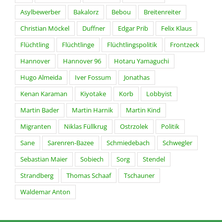
Asylbewerber
Bakalorz
Bebou
Breitenreiter
Christian Möckel
Duffner
Edgar Prib
Felix Klaus
Flüchtling
Flüchtlinge
Flüchtlingspolitik
Frontzeck
Hannover
Hannover 96
Hotaru Yamaguchi
Hugo Almeida
Iver Fossum
Jonathas
Kenan Karaman
Kiyotake
Korb
Lobbyist
Martin Bader
Martin Harnik
Martin Kind
Migranten
Niklas Füllkrug
Ostrzolek
Politik
Sane
Sarenren-Bazee
Schmiedebach
Schwegler
Sebastian Maier
Sobiech
Sorg
Stendel
Strandberg
Thomas Schaaf
Tschauner
Waldemar Anton