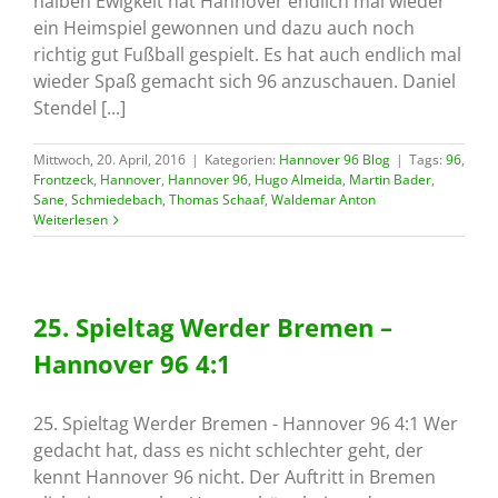
halben Ewigkeit hat Hannover endlich mal wieder
ein Heimspiel gewonnen und dazu auch noch
richtig gut Fußball gespielt. Es hat auch endlich mal
wieder Spaß gemacht sich 96 anzuschauen. Daniel
Stendel [...]
Mittwoch, 20. April, 2016
|
Kategorien:
Hannover 96 Blog
|
Tags:
96
,
Frontzeck
,
Hannover
,
Hannover 96
,
Hugo Almeida
,
Martin Bader
,
Sane
,
Schmiedebach
,
Thomas Schaaf
,
Waldemar Anton
Weiterlesen
25. Spieltag Werder Bremen –
Hannover 96 4:1
25. Spieltag Werder Bremen - Hannover 96 4:1 Wer
gedacht hat, dass es nicht schlechter geht, der
kennt Hannover 96 nicht. Der Auftritt in Bremen