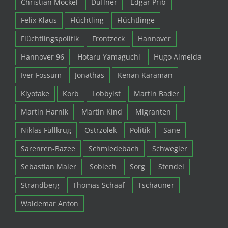
Christian Möckel
Duffner
Edgar Prib
Felix Klaus
Flüchtling
Flüchtlinge
Flüchtlingspolitik
Frontzeck
Hannover
Hannover 96
Hotaru Yamaguchi
Hugo Almeida
Iver Fossum
Jonathas
Kenan Karaman
Kiyotake
Korb
Lobbyist
Martin Bader
Martin Harnik
Martin Kind
Migranten
Niklas Füllkrug
Ostrzolek
Politik
Sane
Sarenren-Bazee
Schmiedebach
Schwegler
Sebastian Maier
Sobiech
Sorg
Stendel
Strandberg
Thomas Schaaf
Tschauner
Waldemar Anton