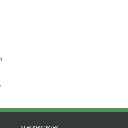
SCHLAGWÖRTER