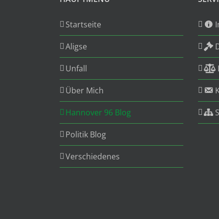
Startseite
Aligse
Unfall
Über Mich
Hannover 96 Blog
Politik Blog
Verschiedenes