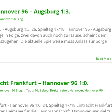
annover 96 – Augsburg 1:3.
annover 96 Blog
6 - Augsburg 1:3. 26. Spieltag 17/18 Hannover 96 - Augsburg
age in Folge, zwei davon auch noch zu Hause, scheint dem
uszugehen. Die aktuelle Spielweise muss Anlass zur Sorge
Read More
acht Frankfurt – Hannover 96 1:0.
annover 96 Blog
|
Tags:
96
,
Bebou
,
Breitenreiter
,
Hannover
,
Hannover 96
,
furt - Hannover 96 1:0. 24. Spieltag 17/18 Eintracht Frankfur
nter Heimsieg für die Heimmannschaft. Hannover war viel zu