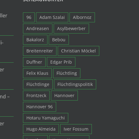
ller
96
Adam Szalai
Albornoz
Andreasen
Asylbewerber
Bakalorz
Bebou
i-
Breitenreiter
Christian Möckel
Duffner
Edgar Prib
er
Felix Klaus
Flüchtling
Flüchtlinge
Flüchtlingspolitik
Frontzeck
Hannover
nd –
Hannover 96
Hotaru Yamaguchi
er
Hugo Almeida
Iver Fossum