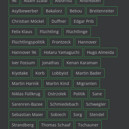
96
Adam Szalai
Albornoz
Andreasen
Asylbewerber
Bakalorz
Bebou
Breitenreiter
Christian Möckel
Duffner
Edgar Prib
Felix Klaus
Flüchtling
Flüchtlinge
Flüchtlingspolitik
Frontzeck
Hannover
Hannover 96
Hotaru Yamaguchi
Hugo Almeida
Iver Fossum
Jonathas
Kenan Karaman
Kiyotake
Korb
Lobbyist
Martin Bader
Martin Harnik
Martin Kind
Migranten
Niklas Füllkrug
Ostrzolek
Politik
Sane
Sarenren-Bazee
Schmiedebach
Schwegler
Sebastian Maier
Sobiech
Sorg
Stendel
Strandberg
Thomas Schaaf
Tschauner