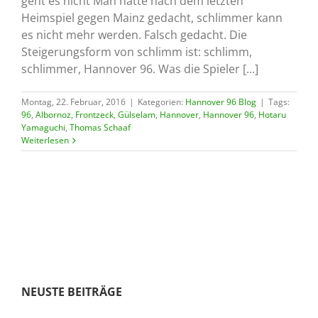
geht es nicht Man hatte nach dem letzten
Heimspiel gegen Mainz gedacht, schlimmer kann
es nicht mehr werden. Falsch gedacht. Die
Steigerungsform von schlimm ist: schlimm,
schlimmer, Hannover 96. Was die Spieler [...]
Montag, 22. Februar, 2016
|
Kategorien:
Hannover 96 Blog
|
Tags:
96
,
Albornoz
,
Frontzeck
,
Gülselam
,
Hannover
,
Hannover 96
,
Hotaru
Yamaguchi
,
Thomas Schaaf
Weiterlesen
NEUSTE BEITRÄGE