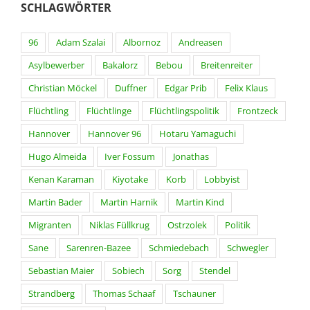
SCHLAGWÖRTER
96
Adam Szalai
Albornoz
Andreasen
Asylbewerber
Bakalorz
Bebou
Breitenreiter
Christian Möckel
Duffner
Edgar Prib
Felix Klaus
Flüchtling
Flüchtlinge
Flüchtlingspolitik
Frontzeck
Hannover
Hannover 96
Hotaru Yamaguchi
Hugo Almeida
Iver Fossum
Jonathas
Kenan Karaman
Kiyotake
Korb
Lobbyist
Martin Bader
Martin Harnik
Martin Kind
Migranten
Niklas Füllkrug
Ostrzolek
Politik
Sane
Sarenren-Bazee
Schmiedebach
Schwegler
Sebastian Maier
Sobiech
Sorg
Stendel
Strandberg
Thomas Schaaf
Tschauner