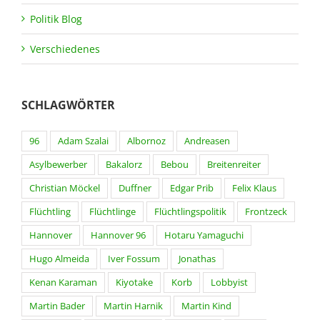
Politik Blog
Verschiedenes
SCHLAGWÖRTER
96
Adam Szalai
Albornoz
Andreasen
Asylbewerber
Bakalorz
Bebou
Breitenreiter
Christian Möckel
Duffner
Edgar Prib
Felix Klaus
Flüchtling
Flüchtlinge
Flüchtlingspolitik
Frontzeck
Hannover
Hannover 96
Hotaru Yamaguchi
Hugo Almeida
Iver Fossum
Jonathas
Kenan Karaman
Kiyotake
Korb
Lobbyist
Martin Bader
Martin Harnik
Martin Kind