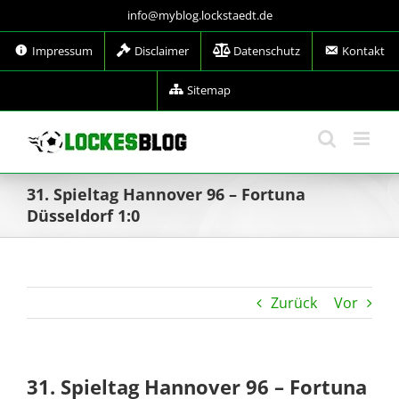
Zum
info@myblog.lockstaedt.de
Inhalt
springen
Impressum
Disclaimer
Datenschutz
Kontakt
Sitemap
31. Spieltag Hannover 96 – Fortuna
Düsseldorf 1:0
Zurück
Vor
31. Spieltag Hannover 96 – Fortuna