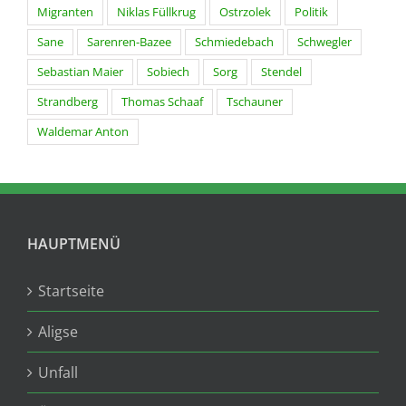
Migranten
Niklas Füllkrug
Ostrzolek
Politik
Sane
Sarenren-Bazee
Schmiedebach
Schwegler
Sebastian Maier
Sobiech
Sorg
Stendel
Strandberg
Thomas Schaaf
Tschauner
Waldemar Anton
HAUPTMENÜ
Startseite
Aligse
Unfall