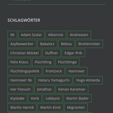
SCHLAGWÖRTER
96
Adam Szalai
Albornoz
Andreasen
Asylbewerber
Bakalorz
Bebou
Breitenreiter
Christian Möckel
Duffner
Edgar Prib
Felix Klaus
Flüchtling
Flüchtlinge
Flüchtlingspolitik
Frontzeck
Hannover
Hannover 96
Hotaru Yamaguchi
Hugo Almeida
Iver Fossum
Jonathas
Kenan Karaman
Kiyotake
Korb
Lobbyist
Martin Bader
Martin Harnik
Martin Kind
Migranten