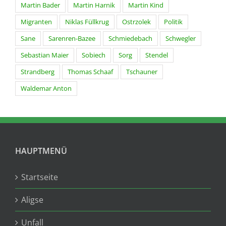
Martin Bader
Martin Harnik
Martin Kind
Migranten
Niklas Füllkrug
Ostrzolek
Politik
Sane
Sarenren-Bazee
Schmiedebach
Schwegler
Sebastian Maier
Sobiech
Sorg
Stendel
Strandberg
Thomas Schaaf
Tschauner
Waldemar Anton
HAUPTMENÜ
Startseite
Aligse
Unfall