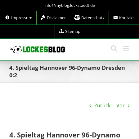
Zum
info@myblog.lockstaedt.de
Inhalt
springen
Impressum
Disclaimer
Datenschutz
Kontakt
Sitemap
4. Spieltag Hannover 96-Dynamo Dresden
0:2
Zurück
Vor
4. Spieltag Hannover 96-Dynamo