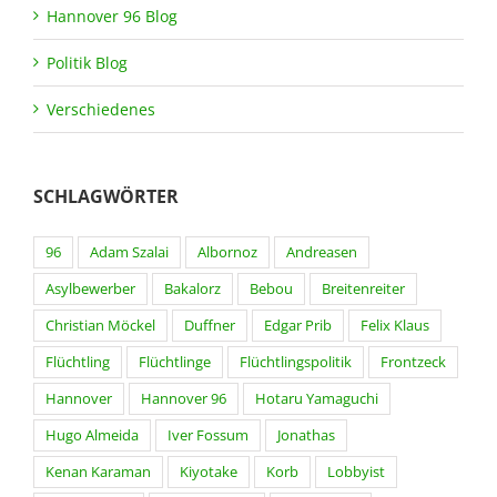
Hannover 96 Blog
Politik Blog
Verschiedenes
SCHLAGWÖRTER
96
Adam Szalai
Albornoz
Andreasen
Asylbewerber
Bakalorz
Bebou
Breitenreiter
Christian Möckel
Duffner
Edgar Prib
Felix Klaus
Flüchtling
Flüchtlinge
Flüchtlingspolitik
Frontzeck
Hannover
Hannover 96
Hotaru Yamaguchi
Hugo Almeida
Iver Fossum
Jonathas
Kenan Karaman
Kiyotake
Korb
Lobbyist