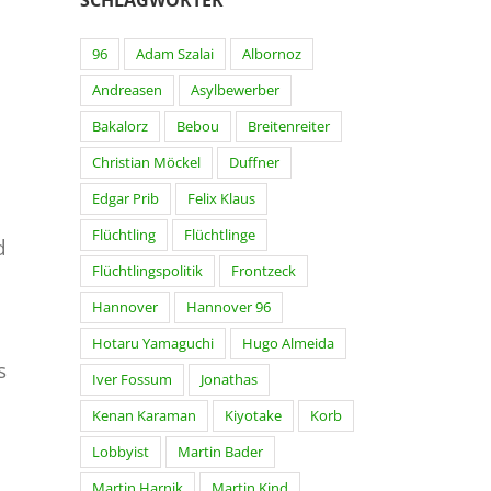
96
Adam Szalai
Albornoz
Andreasen
Asylbewerber
Bakalorz
Bebou
Breitenreiter
Christian Möckel
Duffner
Edgar Prib
Felix Klaus
Flüchtling
Flüchtlinge
d
Flüchtlingspolitik
Frontzeck
Hannover
Hannover 96
Hotaru Yamaguchi
Hugo Almeida
s
Iver Fossum
Jonathas
Kenan Karaman
Kiyotake
Korb
Lobbyist
Martin Bader
Martin Harnik
Martin Kind