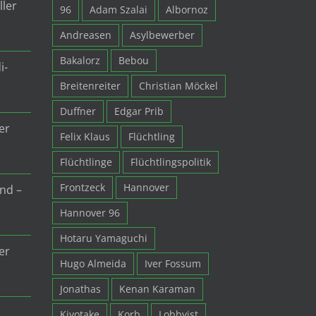
ller
96
Adam Szalai
Albornoz
Andreasen
Asylbewerber
Bakalorz
Bebou
i-
Breitenreiter
Christian Möckel
Duffner
Edgar Prib
er
Felix Klaus
Flüchtling
Flüchtlinge
Flüchtlingspolitik
Frontzeck
Hannover
nd –
Hannover 96
Hotaru Yamaguchi
er
Hugo Almeida
Iver Fossum
Jonathas
Kenan Karaman
Kiyotake
Korb
Lobbyist