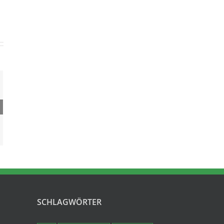
ag
6 –
adbach
SCHLAGWÖRTER