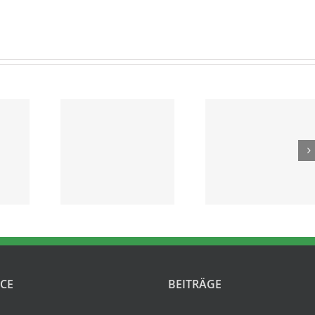
Spieltag 17/18
24. Spielt
pieltag
Eintracht
17/18
7/18
Frankfurt –
Hannover 9
ver 96 –
Hannover 96
Mönchengl
urg 1:3.
1:0.
0:1
ICE
BEITRÄGE