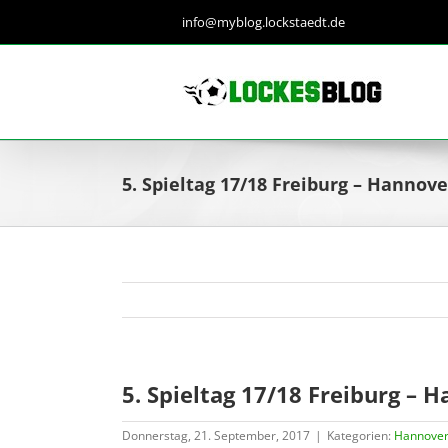
Zum
info@myblog.lockstaedt.de
Inhalt
springen
5. Spieltag 17/18 Freiburg – Hannove
5. Spieltag 17/18 Freiburg – 
Donnerstag, 21. September, 2017
|
Kategorien:
Hannover