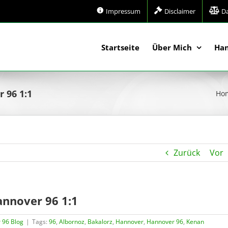
Impressum
Disclaimer
D
Startseite
Über Mich
Han
r 96 1:1
Ho
Zurück
Vor
Hannover 96 1:1
 96 Blog
|
Tags:
96
,
Albornoz
,
Bakalorz
,
Hannover
,
Hannover 96
,
Kenan