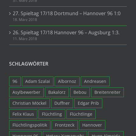
31. März 2018
27. Spieltag 17/18 Dortmund – Hannover 96 1:0
18. März 2018
26. Spieltag 17/18 Hannover 96 – Augsburg 1:3.
11. März 2018
SCHLAGWÖRTER
96
Adam Szalai
Albornoz
Andreasen
Asylbewerber
Bakalorz
Bebou
Breitenreiter
Christian Möckel
Duffner
Edgar Prib
Felix Klaus
Flüchtling
Flüchtlinge
Flüchtlingspolitik
Frontzeck
Hannover
Hannover 96
Hotaru Yamaguchi
Hugo Almeida