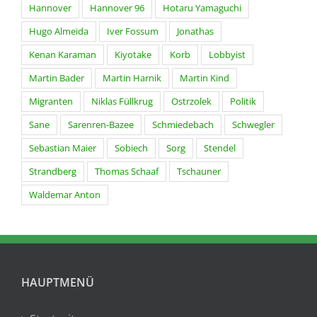
Hannover
Hannover 96
Hotaru Yamaguchi
Hugo Almeida
Iver Fossum
Jonathas
Kenan Karaman
Kiyotake
Korb
Lobbyist
Martin Bader
Martin Harnik
Martin Kind
Migranten
Niklas Füllkrug
Ostrzolek
Politik
Sane
Sarenren-Bazee
Schmiedebach
Schwegler
Sebastian Maier
Sobiech
Sorg
Stendel
Strandberg
Thomas Schaaf
Tschauner
Waldemar Anton
HAUPTMENÜ