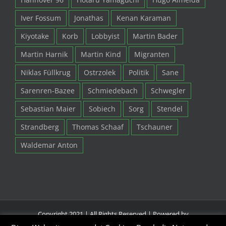
Iver Fossum
Jonathas
Kenan Karaman
Kiyotake
Korb
Lobbyist
Martin Bader
Martin Harnik
Martin Kind
Migranten
Niklas Füllkrug
Ostrzolek
Politik
Sane
Sarenren-Bazee
Schmiedebach
Schwegler
Sebastian Maier
Sobiech
Sorg
Stendel
Strandberg
Thomas Schaaf
Tschauner
Waldemar Anton
Copyright 2021 | All Rights Reserved | Powered by
www.lockstaedt.de
|