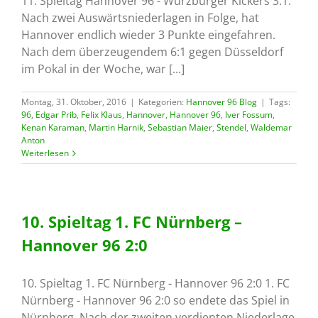
11. Spieltag Hannover 96 - Würzburger Kickers 3:1.
Nach zwei Auswärtsniederlagen in Folge, hat
Hannover endlich wieder 3 Punkte eingefahren.
Nach dem überzeugendem 6:1 gegen Düsseldorf
im Pokal in der Woche, war [...]
Montag, 31. Oktober, 2016
|
Kategorien:
Hannover 96 Blog
|
Tags:
96
,
Edgar Prib
,
Felix Klaus
,
Hannover
,
Hannover 96
,
Iver Fossum
,
Kenan Karaman
,
Martin Harnik
,
Sebastian Maier
,
Stendel
,
Waldemar
Anton
Weiterlesen
10. Spieltag 1. FC Nürnberg –
Hannover 96 2:0
10. Spieltag 1. FC Nürnberg - Hannover 96 2:0 1. FC
Nürnberg - Hannover 96 2:0 so endete das Spiel in
Nürnberg. Nach der zweiten verdienten Niederlage