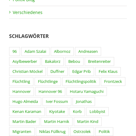
Verschiedenes
SCHLAGWÖRTER
96
Adam Szalai
Albornoz
Andreasen
Asylbewerber
Bakalorz
Bebou
Breitenreiter
Christian Möckel
Duffner
Edgar Prib
Felix Klaus
Flüchtling
Flüchtlinge
Flüchtlingspolitik
Frontzeck
Hannover
Hannover 96
Hotaru Yamaguchi
Hugo Almeida
Iver Fossum
Jonathas
Kenan Karaman
Kiyotake
Korb
Lobbyist
Martin Bader
Martin Harnik
Martin Kind
Migranten
Niklas Füllkrug
Ostrzolek
Politik