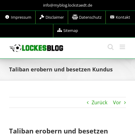
Zum
info@myblog.lockstaedt.de
Inhalt
springen
Impressum
Disclaimer
Datenschutz
Kontakt
Sitemap
Taliban erobern und besetzen Kundus
Zurück
Vor
Taliban erobern und besetzen