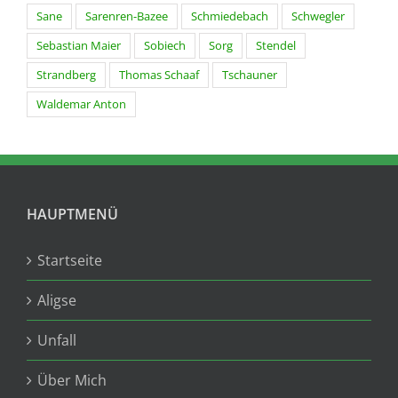
Sane
Sarenren-Bazee
Schmiedebach
Schwegler
Sebastian Maier
Sobiech
Sorg
Stendel
Strandberg
Thomas Schaaf
Tschauner
Waldemar Anton
HAUPTMENÜ
Startseite
Aligse
Unfall
Über Mich