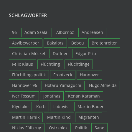
SCHLAGWÖRTER
96
Adam Szalai
Albornoz
Andreasen
Asylbewerber
Bakalorz
Bebou
Breitenreiter
Christian Möckel
Duffner
Edgar Prib
Felix Klaus
Flüchtling
Flüchtlinge
Flüchtlingspolitik
Frontzeck
Hannover
Hannover 96
Hotaru Yamaguchi
Hugo Almeida
Iver Fossum
Jonathas
Kenan Karaman
Kiyotake
Korb
Lobbyist
Martin Bader
Martin Harnik
Martin Kind
Migranten
Niklas Füllkrug
Ostrzolek
Politik
Sane